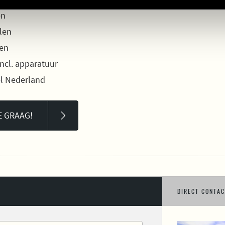
en
len
ken
incl. apparatuur
el Nederland
E GRAAG!
DIRECT CONTAC