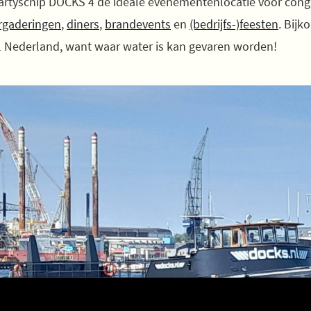
artyschip DOCKS 4 de ideale evenementenlocatie voor cong
rgaderingen
,
diners
,
brandevents
en
(bedrijfs-)feesten
. Bijk
el Nederland, want waar water is kan gevaren worden!