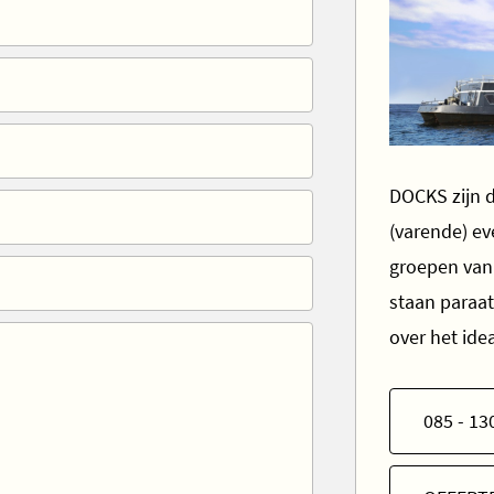
DOCKS zijn d
(varende) e
groepen van 
staan paraa
over het id
085 - 13