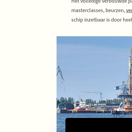
Het volledige verbouwde p
masterclasses, beurzen,
ve
schip inzetbaar is door he