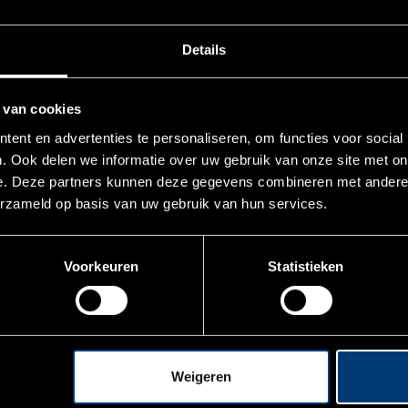
Details
 van cookies
ent en advertenties te personaliseren, om functies voor social
. Ook delen we informatie over uw gebruik van onze site met on
e. Deze partners kunnen deze gegevens combineren met andere i
erzameld op basis van uw gebruik van hun services.
Voorkeuren
Statistieken
je iets unieks wil organiseren
Weigeren
 en feesten met een intieme setting