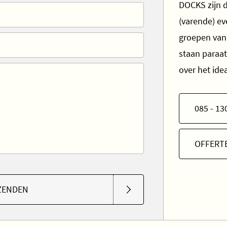
DOCKS zijn d
(varende) e
groepen van 
staan paraa
over het id
085 - 13
OFFERT
ZENDEN