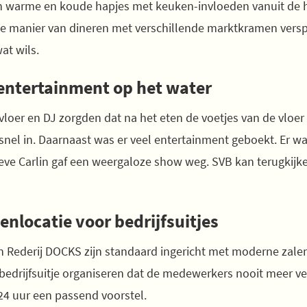
n warme en koude hapjes met keuken-invloeden vanuit de h
ige manier van dineren met verschillende marktkramen verspr
at wils.
 entertainment op het water
vloer en DJ zorgden dat na het eten de voetjes van de vloe
l snel in. Daarnaast was er veel entertainment geboekt. Er w
eve Carlin gaf een weergaloze show weg. SVB kan terugkijke
nlocatie voor bedrijfsuitjes
 Rederij DOCKS zijn standaard ingericht met moderne zalen
bedrijfsuitje organiseren dat de medewerkers nooit meer v
 24 uur een passend voorstel.